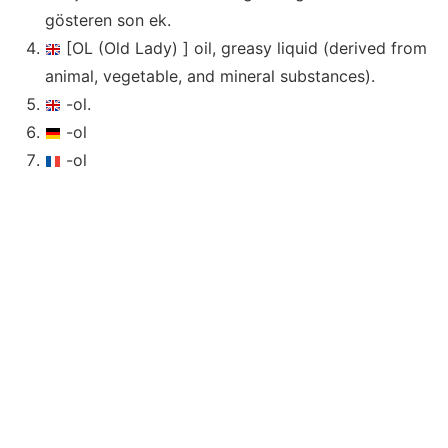
gösteren son ek.
[OL (Old Lady) ] oil, greasy liquid (derived from
animal, vegetable, and mineral substances).
-ol.
-ol
-ol