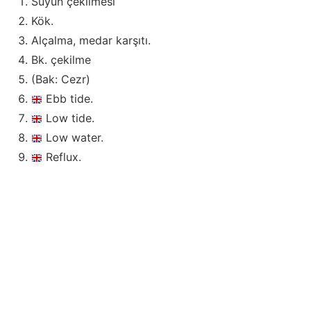
Suyun çekilmesi
Kök.
Alçalma, medar karşıtı.
Bk. çekilme
(Bak: Cezr)
Ebb tide.
Low tide.
Low water.
Reflux.