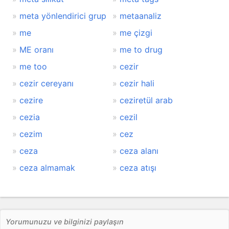
meta yönlendirici grup
metaanaliz
me
me çizgi
ME oranı
me to drug
me too
cezir
cezir cereyanı
cezir hali
cezire
ceziretül arab
cezia
cezil
cezim
cez
ceza
ceza alanı
ceza almamak
ceza atışı
Yorumunuzu ve bilginizi paylaşın