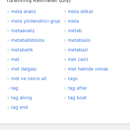
Türetilmiş Kelimeler (bis)
meta analiz
meta silikat
meta yönlendirici grup
meta
metaanaliz
metab
metaballsblobs
metabasis
metabatik
metabazi
met
met cezir
met dalgası
met halinde olmak
met ve cezre ait
tags
tag
tag after
tag along
tag boat
tag end