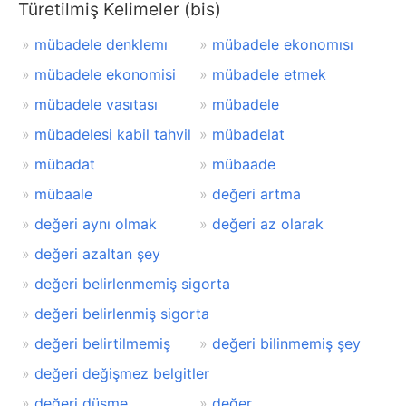
Türetilmiş Kelimeler (bis)
mübadele denklemı
mübadele ekonomısı
mübadele ekonomisi
mübadele etmek
mübadele vasıtası
mübadele
mübadelesi kabil tahvil
mübadelat
mübadat
mübaade
mübaale
değeri artma
değeri aynı olmak
değeri az olarak
değeri azaltan şey
değeri belirlenmemiş sigorta
değeri belirlenmiş sigorta
değeri belirtilmemiş
değeri bilinmemiş şey
değeri değişmez belgitler
değeri düşme
değer