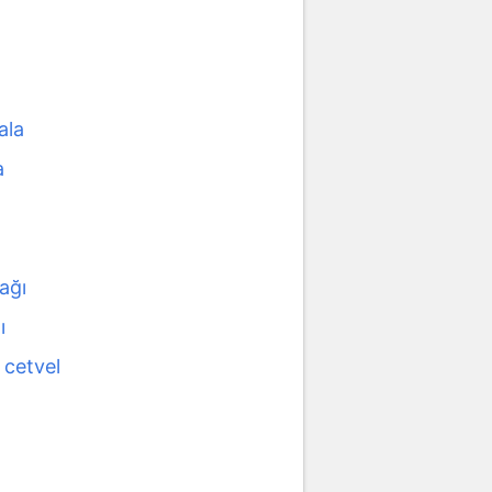
ala
a
ağı
ı
ı cetvel