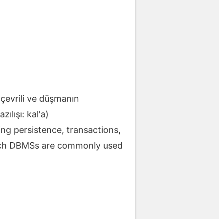
 çevrili ve düşmanın
lışı: kal'a)
ding persistence, transactions,
 which DBMSs are commonly used