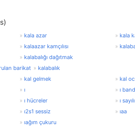
s)
kala azar
kala k
kalaazar kamçılısı
kalab
kalabalığı dağıtmak
rulan barikat
kalabalık
kal gelmek
kal oc
ı
ı band
ı hücreler
ı sayıl
ı2s1 sessiz
ıaa
ıağım çukuru