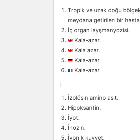
Tropik ve uzak doğu bölgel
meydana getirilen bir hastal
İç organ layşmanyozisi.
Kala-azar.
Kala azar.
Kala-azar
Kala-azar
ı
İzolösin amino asit.
Hipoksantin.
İyot.
İnozin.
İyonik kuvvet.