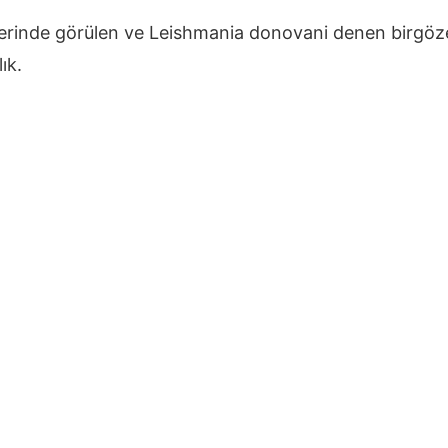
erinde görülen ve Leishmania donovani denen birgözeli
ık.