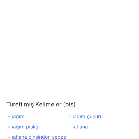
Türetilmiş Kelimeler (bis)
ıağım
ıağım çukuru
ıağım pisliği
ıahana
ıahana cinsinden sebze