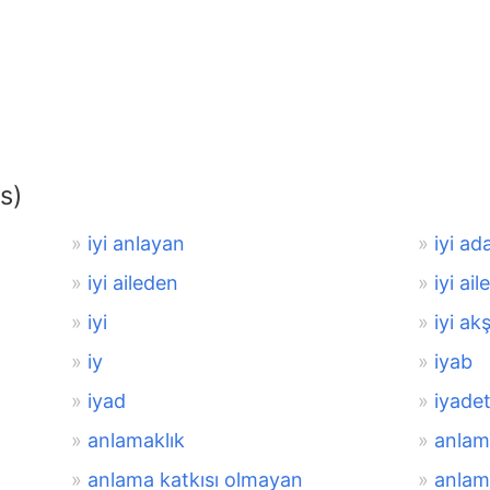
s)
iyi anlayan
iyi a
iyi aileden
iyi ai
iyi
iyi ak
iy
iyab
iyad
iyade
anlamaklık
anlam
anlama katkısı olmayan
anlam