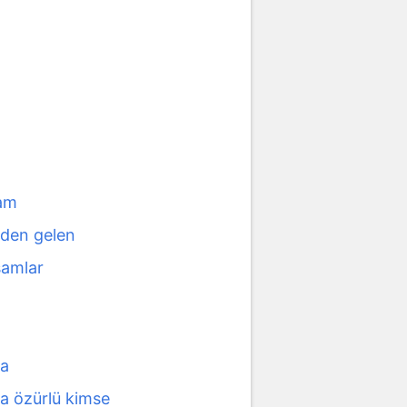
dam
leden gelen
şamlar
t
a
a özürlü kimse