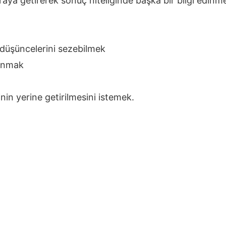
r araya getirerek sonuç niteliğinde başka bir bilgi edinm
e düşüncelerini sezebilmek
lunmak
nin yerine getirilmesini istemek.