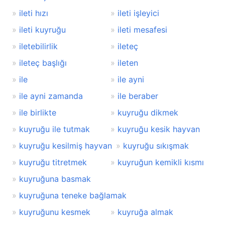
ileti hızı
ileti işleyici
ileti kuyruğu
ileti mesafesi
iletebilirlik
ileteç
ileteç başlığı
ileten
ile
ile ayni
ile ayni zamanda
ile beraber
ile birlikte
kuyruğu dikmek
kuyruğu ile tutmak
kuyruğu kesik hayvan
kuyruğu kesilmiş hayvan
kuyruğu sıkışmak
kuyruğu titretmek
kuyruğun kemikli kısmı
kuyruğuna basmak
kuyruğuna teneke bağlamak
kuyruğunu kesmek
kuyruğa almak