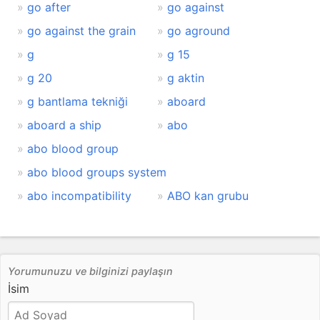
go after
go against
go against the grain
go aground
g
g 15
g 20
g aktin
g bantlama tekniği
aboard
aboard a ship
abo
abo blood group
abo blood groups system
abo incompatibility
ABO kan grubu
Yorumunuzu ve bilginizi paylaşın
İsim