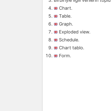
Birbiriyle ilgili verilerin to
Chart.
Table.
Graph.
Exploded view.
Schedule.
Chart tablo.
Form.