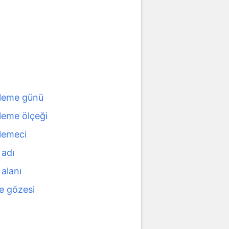
leme günü
leme ölçeği
lemeci
 adı
alanı
e gözesi