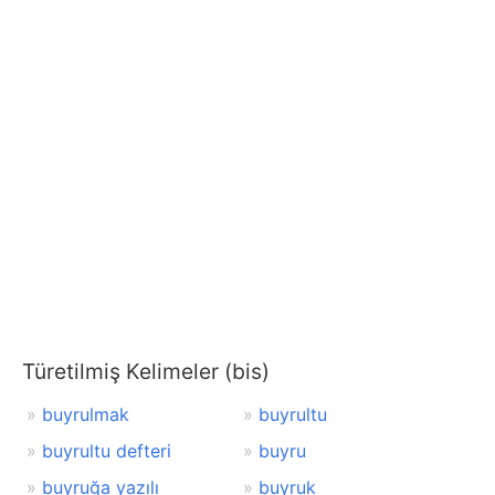
Türetilmiş Kelimeler (bis)
buyrulmak
buyrultu
buyrultu defteri
buyru
buyruğa yazılı
buyruk