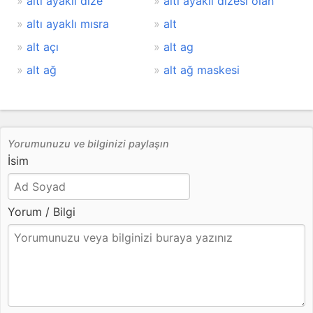
altı ayaklı dize
altı ayaklı dizesi olan
altı ayaklı mısra
alt
alt açı
alt ag
alt ağ
alt ağ maskesi
Yorumunuzu ve bilginizi paylaşın
İsim
Yorum / Bilgi