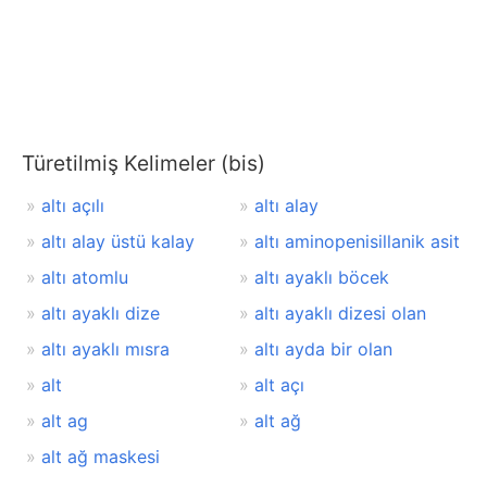
Türetilmiş Kelimeler (bis)
altı açılı
altı alay
altı alay üstü kalay
altı aminopenisillanik asit
altı atomlu
altı ayaklı böcek
altı ayaklı dize
altı ayaklı dizesi olan
altı ayaklı mısra
altı ayda bir olan
alt
alt açı
alt ag
alt ağ
alt ağ maskesi