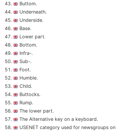
Buttom.
Underneath.
Underside.
Base.
Lower part.
Bottom.
Infra-.
Sub-.
Foot.
Humble.
Child.
Buttocks.
Rump.
The lower part.
The Alternative key on a keyboard.
USENET category used for newsgroups on