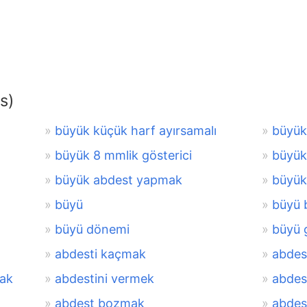
s)
büyük küçük harf ayırsamalı
büyük
büyük 8 mmlik gösterici
büyük
büyük abdest yapmak
büyük 
büyü
büyü b
büyü dönemi
büyü g
abdesti kaçmak
abdes
mak
abdestini vermek
abdes
abdest bozmak
abdes