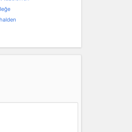
leğe
halden