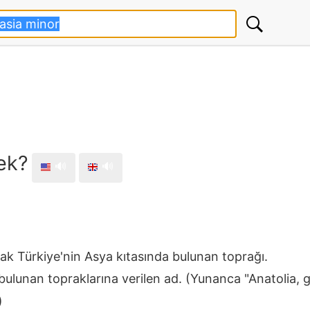
ek?
🔊
🔊
rak Türkiye'nin Asya kıtasında bulunan toprağı.
 bulunan topraklarına verilen ad. (Yunanca "Anatolia
)