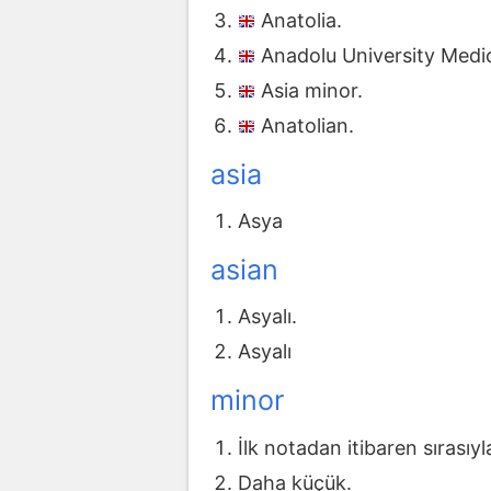
Anatolia.
Anadolu University Medic
Asia minor.
Anatolian.
asia
Asya
asian
Asyalı.
Asyalı
minor
İlk notadan itibaren sırasıy
Daha küçük.