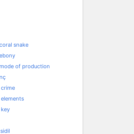
 coral snake
 ebony
 mode of production
enç
 crime
 elements
 key
idil