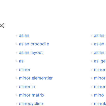
s)
asian
asian
asian crocodile
asian
asian layout
asian
asi
asi g
minor
minor
minor elementler
minor
minor in
minor
minor matrix
mino
minocycline
minoks