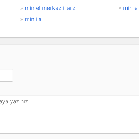
min el merkez il arz
min e
min ila