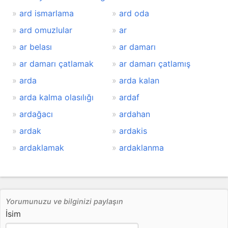
ard ismarlama
ard oda
ard omuzlular
ar
ar belası
ar damarı
ar damarı çatlamak
ar damarı çatlamış
arda
arda kalan
arda kalma olasılığı
ardaf
ardağacı
ardahan
ardak
ardakis
ardaklamak
ardaklanma
Yorumunuzu ve bilginizi paylaşın
İsim