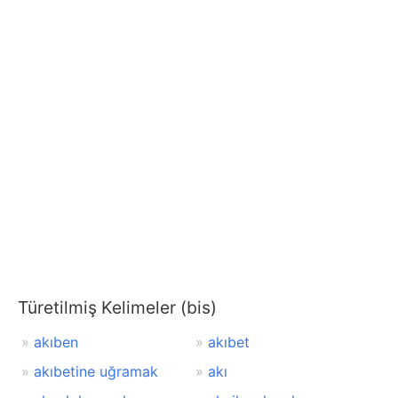
Türetilmiş Kelimeler (bis)
akıben
akıbet
akıbetine uğramak
akı