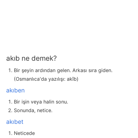
akıb ne demek?
Bir şeyin ardından gelen. Arkası sıra giden.
(Osmanlıca'da yazılışı: akîb)
akıben
Bir işin veya halin sonu.
Sonunda, netice.
akıbet
Neticede