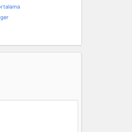
ortalama
rger