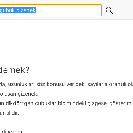
 demek?
a, uzunlukları söz konusu verideki sayılarla orantılı ol
oluşan çizenek.
rın dikdörtgen çubuklar biçimindeki çizgesel gösterimi
ntılıdır.
r diagram.