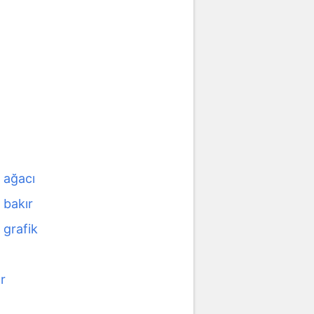
 ağacı
 bakır
 grafik
n
r