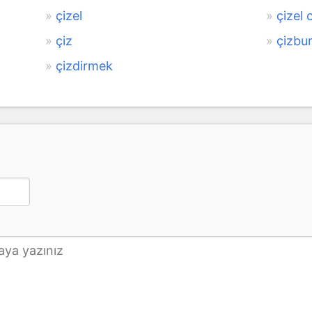
çizel
çizel 
çiz
çizbu
çizdirmek