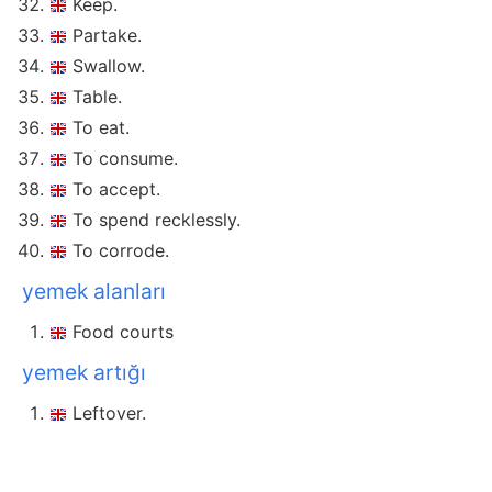
Keep.
Partake.
Swallow.
Table.
To eat.
To consume.
To accept.
To spend recklessly.
To corrode.
yemek alanları
Food courts
yemek artığı
Leftover.