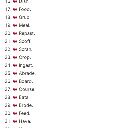
Dish.
Food.
Grub.
Meal.
Repast.
Scoff.
Scran.
Crop.
Ingest.
Abrade.
Board.
Course.
Eats.
Erode.
Feed.
Have.