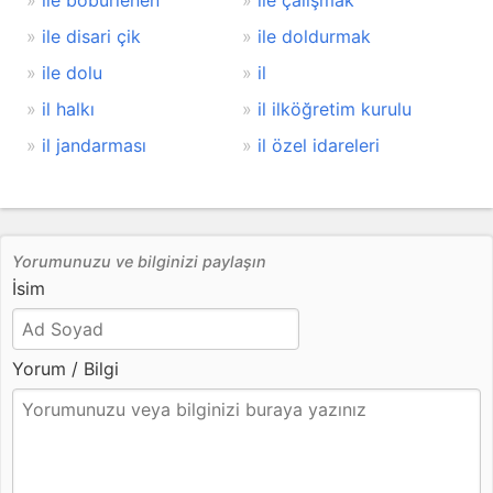
ile böbürlenen
ile çalışmak
ile disari çik
ile doldurmak
ile dolu
il
il halkı
il ilköğretim kurulu
il jandarması
il özel idareleri
Yorumunuzu ve bilginizi paylaşın
İsim
Yorum / Bilgi