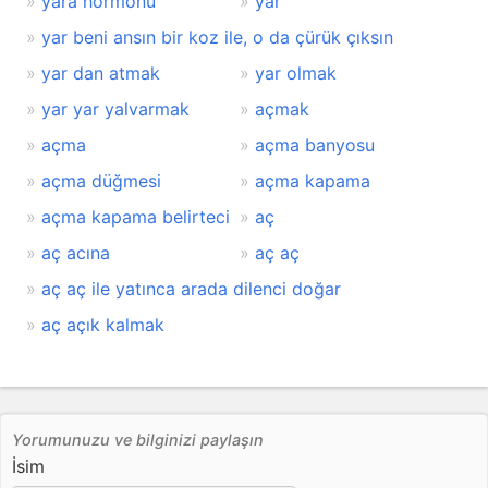
yara hormonu
yar
yar beni ansın bir koz ile, o da çürük çıksın
yar dan atmak
yar olmak
yar yar yalvarmak
açmak
açma
açma banyosu
açma düğmesi
açma kapama
açma kapama belirteci
aç
aç acına
aç aç
aç aç ile yatınca arada dilenci doğar
aç açık kalmak
Yorumunuzu ve bilginizi paylaşın
İsim