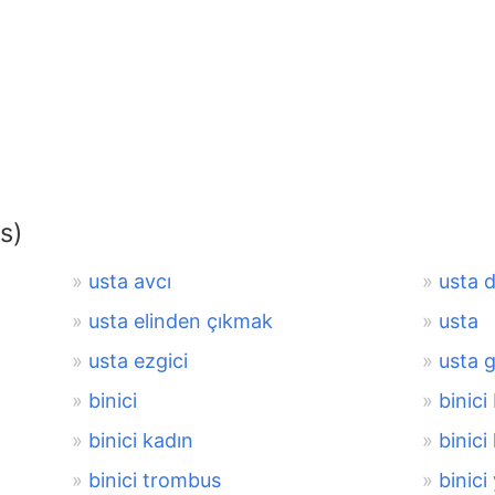
s)
usta avcı
usta d
usta elinden çıkmak
usta
usta ezgici
usta 
binici
binici
binici kadın
binici
binici trombus
binici