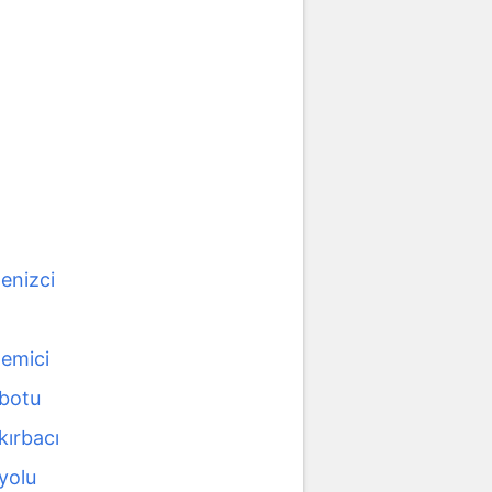
enizci
gemici
 botu
 kırbacı
 yolu