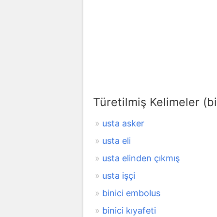
Türetilmiş Kelimeler (bi
usta asker
usta eli
usta elinden çıkmış
usta işçi
binici embolus
binici kıyafeti