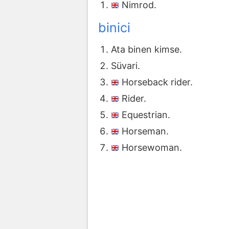
Nimrod.
binici
Ata binen kimse.
Süvari.
Horseback rider.
Rider.
Equestrian.
Horseman.
Horsewoman.