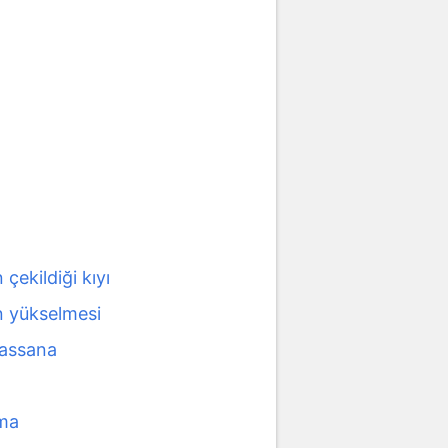
 çekildiği kıyı
n yükselmesi
bassana
ma