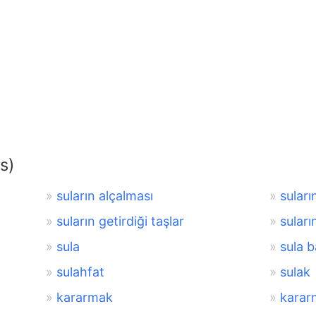
s)
suların alçalması
suların
suların getirdiği taşlar
suları
sula
sula 
sulahfat
sulak
kararmak
karar