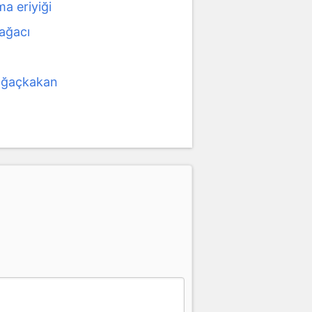
a eriyiği
ağacı
ağaçkakan