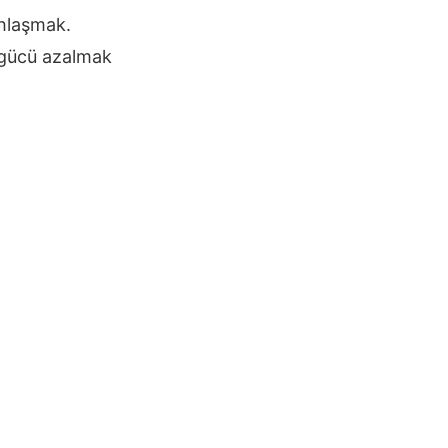
hlaşmak.
 gücü azalmak
.