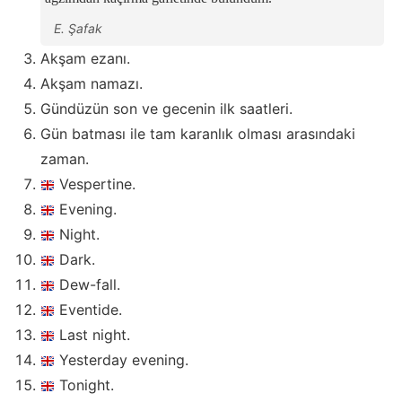
E. Şafak
Akşam ezanı.
Akşam namazı.
Gündüzün son ve gecenin ilk saatleri.
Gün batması ile tam karanlık olması arasındaki
zaman.
Vespertine.
Evening.
Night.
Dark.
Dew-fall.
Eventide.
Last night.
Yesterday evening.
Tonight.