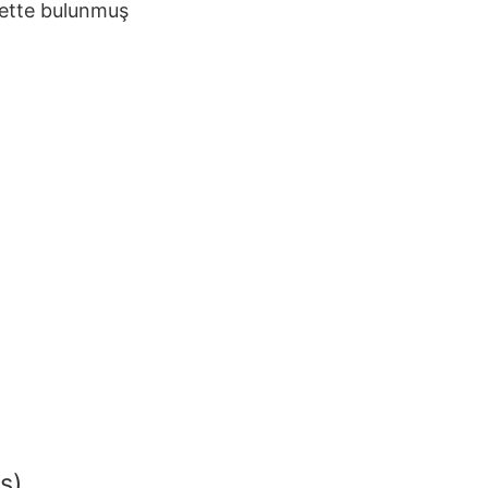
kette bulunmuş
s)