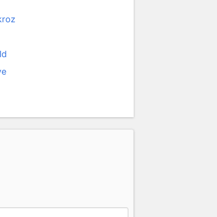
kroz
ld
ye