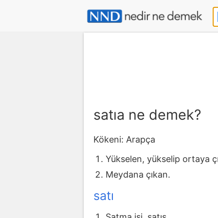
satıa ne demek?
Kökeni: Arapça
Yükselen, yükselip ortaya ç
Meydana çıkan.
satı
Satma işi, satış.