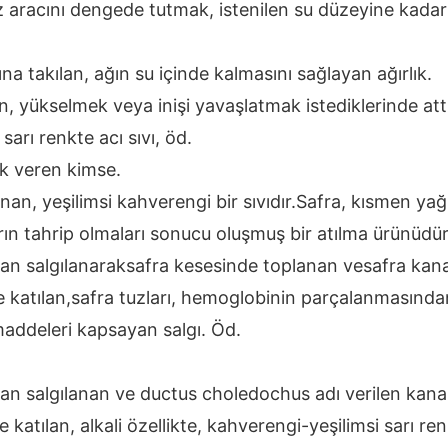
 aracını dengede tutmak, istenilen su düzeyine kadar 
fına takılan, ağın su içinde kalmasını sağlayan ağırlık.
n, yükselmek veya inişi yavaşlatmak istediklerinde attık
 sarı renkte acı sıvı, öd.
lık veren kimse.
nan, yeşilimsi kahverengi bir sıvıdır.Safra, kısmen yağ
ın tahrip olmaları sonucu oluşmuş bir atılma ürünüdür
dan salgılanaraksafra kesesinde toplanan vesafra kana
e katılan,safra tuzları, hemoglobinin parçalanmasında
 maddeleri kapsayan salgı. Öd.
dan salgılanan ve ductus choledochus adı verilen kana
 katılan, alkali özellikte, kahverengi-yeşilimsi sarı renk