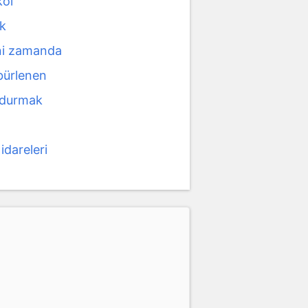
kol
şk
yni zamanda
bürlenen
oldurmak
ı
 idareleri