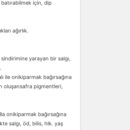
batırabilmek için, dip
ları ağırlık.
 sindirimine yarayan bir salgı,
.
lı ile onikiparmak bağırsağına
n oluşansafra pigmentleri,
lla onikiparmak bağırsağına
te salgı, öd, bilis, hlk. yaş