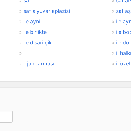
saf
saf al
saf alyuvar aplazisi
saf a
ile ayni
ile a
ile birlikte
ile bö
ile disari çik
ile d
il
il halk
il jandarması
il özel