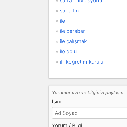
safra imbibisyonu
saf altın
ile
ile beraber
ile çalışmak
ile dolu
il ilköğretim kurulu
Yorumunuzu ve bilginizi paylaşın
İsim
Yorum / Bilgi