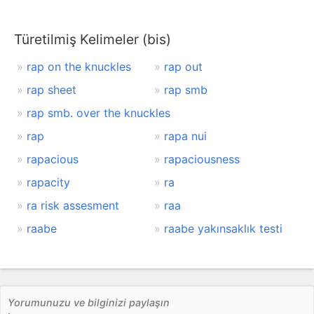
Türetilmiş Kelimeler (bis)
rap on the knuckles
rap out
rap sheet
rap smb
rap smb. over the knuckles
rap
rapa nui
rapacious
rapaciousness
rapacity
ra
ra risk assesment
raa
raabe
raabe yakınsaklık testi
Yorumunuzu ve bilginizi paylaşın