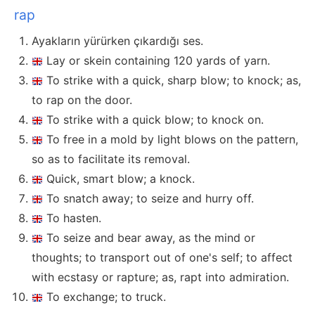
rap
Ayakların yürürken çıkardığı ses.
Lay or skein containing 120 yards of yarn.
To strike with a quick, sharp blow; to knock; as,
to rap on the door.
To strike with a quick blow; to knock on.
To free in a mold by light blows on the pattern,
so as to facilitate its removal.
Quick, smart blow; a knock.
To snatch away; to seize and hurry off.
To hasten.
To seize and bear away, as the mind or
thoughts; to transport out of one's self; to affect
with ecstasy or rapture; as, rapt into admiration.
To exchange; to truck.