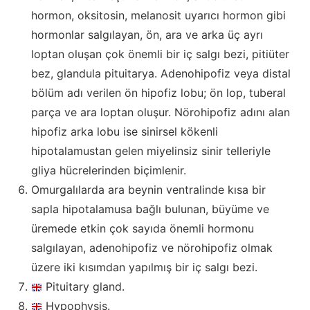
hormon, oksitosin, melanosit uyarıcı hormon gibi
hormonlar salgılayan, ön, ara ve arka üç ayrı
loptan oluşan çok önemli bir iç salgı bezi, pitiüter
bez, glandula pituitarya. Adenohipofiz veya distal
bölüm adı verilen ön hipofiz lobu; ön lop, tuberal
parça ve ara loptan oluşur. Nörohipofiz adını alan
hipofiz arka lobu ise sinirsel kökenli
hipotalamustan gelen miyelinsiz sinir telleriyle
gliya hücrelerinden biçimlenir.
Omurgalılarda ara beynin ventralinde kısa bir
sapla hipotalamusa bağlı bulunan, büyüme ve
üremede etkin çok sayıda önemli hormonu
salgılayan, adenohipofiz ve nörohipofiz olmak
üzere iki kısımdan yapılmış bir iç salgı bezi.
Pituitary gland.
Hypophysis.