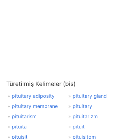
Türetilmiş Kelimeler (bis)
pituitary adiposity
pituitary gland
pituitary membrane
pituitary
pituitarism
pituitarizm
pituita
pituit
pituisit
pituisitom