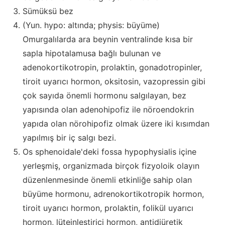
Sümüksü bez
(Yun. hypo: altında; physis: büyüme)
Omurgalılarda ara beynin ventralinde kısa bir
sapla hipotalamusa bağlı bulunan ve
adenokortikotropin, prolaktin, gonadotropinler,
tiroit uyarıcı hormon, oksitosin, vazopressin gibi
çok sayıda önemli hormonu salgılayan, bez
yapısında olan adenohipofiz ile nöroendokrin
yapıda olan nörohipofiz olmak üzere iki kısımdan
yapılmış bir iç salgı bezi.
Os sphenoidale'deki fossa hypophysialis içine
yerleşmiş, organizmada birçok fizyoloik olayın
düzenlenmesinde önemli etkinliğe sahip olan
büyüme hormonu, adrenokortikotropik hormon,
tiroit uyarıcı hormon, prolaktin, folikül uyarıcı
hormon, lüteinleştirici hormon, antidiüretik