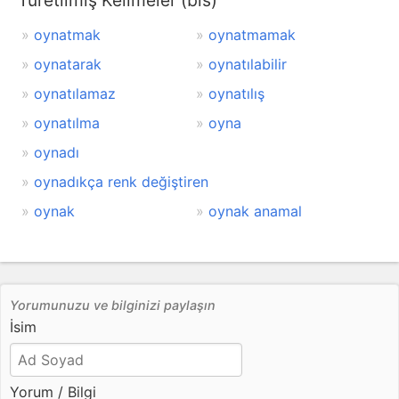
Türetilmiş Kelimeler (bis)
oynatmak
oynatmamak
oynatarak
oynatılabilir
oynatılamaz
oynatılış
oynatılma
oyna
oynadı
oynadıkça renk değiştiren
oynak
oynak anamal
Yorumunuzu ve bilginizi paylaşın
İsim
Yorum / Bilgi