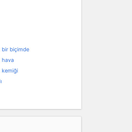
 bir biçimde
 hava
 kemiği
ı