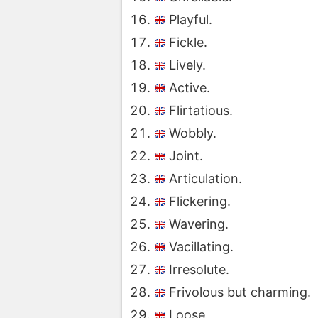
Playful.
Fickle.
Lively.
Active.
Flirtatious.
Wobbly.
Joint.
Articulation.
Flickering.
Wavering.
Vacillating.
Irresolute.
Frivolous but charming.
Loose.