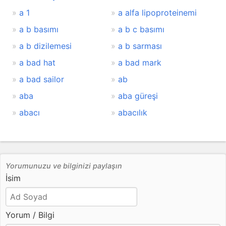
a 1
a alfa lipoproteinemi
a b basımı
a b c basımı
a b dizilemesi
a b sarması
a bad hat
a bad mark
a bad sailor
ab
aba
aba güreşi
abacı
abacılık
Yorumunuzu ve bilginizi paylaşın
İsim
Yorum / Bilgi