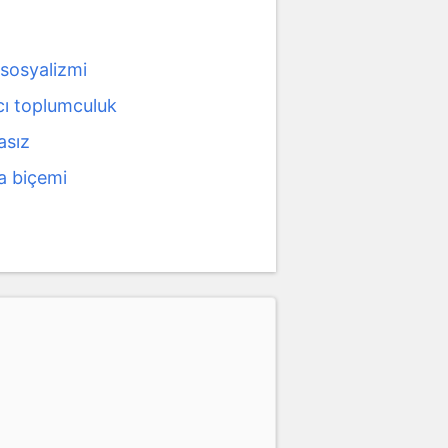
 sosyalizmi
cı toplumculuk
sız
 biçemi