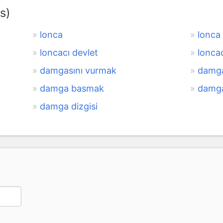
s)
lonca
lonca
loncacı devlet
lonca
damgasını vurmak
damga
damga basmak
damga
damga dizgisi