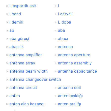
L aspartik asit
l
l band
l cetveli
l demiri
L dopa
ab
aba
aba güreşi
abacı
abacılık
antenna
antenna amplifier
antenna aperture
antenna array
antenna assembly
antenna beam width
antenna capacitance
antenna changeover switch
antenna circuit
antenna coil
anten
anten açıklığı
anten alan kazancı
anten aralığı