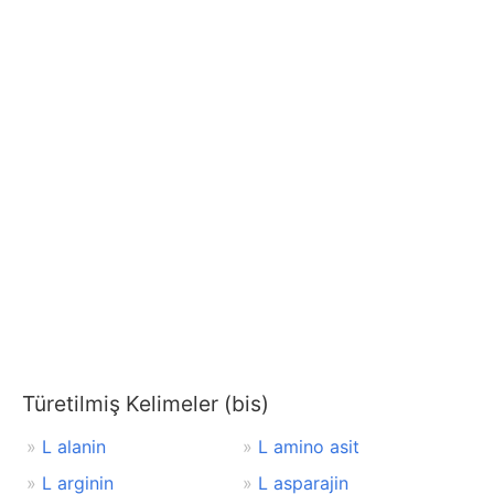
Türetilmiş Kelimeler (bis)
L alanin
L amino asit
L arginin
L asparajin