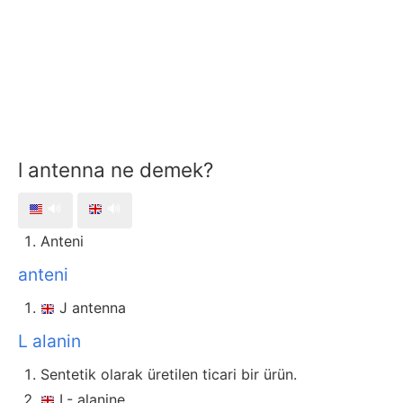
l antenna ne demek?
🔊
🔊
Anteni
anteni
J antenna
L alanin
Sentetik olarak üretilen ticari bir ürün.
L- alanine.