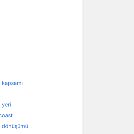
 kapsamı
k
 yeri
coast
ç dönüşümü