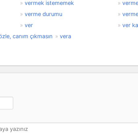
vermek istememek
verm
verme durumu
verme
ver
ver k
özle, canım çıkmasın
vera