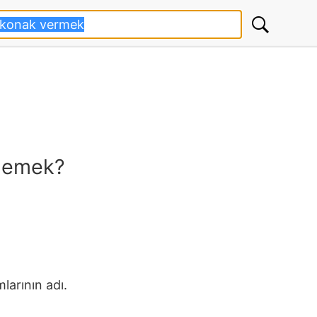
demek?
larının adı.