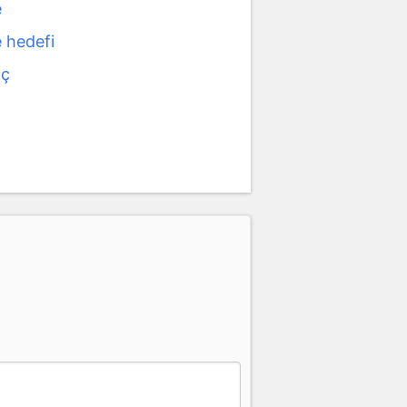
e
 hedefi
aç