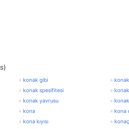
s)
konak gibi
konak
konak spesifitesi
kona
konak yavrusu
konak
kona
kona 
kona kıyısı
kona