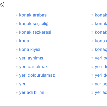
s)
konak arabası
konak
konak seçiciliği
konak 
konak tezkeresi
konak
kona
kona 
kona kıyısı
kona
yeri ayrılmış
yeri be
yeri dar olmak
yeri d
yeri doldurulamaz
yeri d
yer
yer a
yer adı bilimi
yer ad