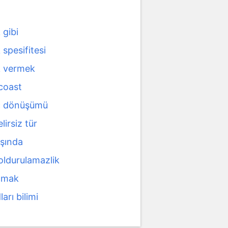
 gibi
spesifitesi
 vermek
coast
ç dönüşümü
lirsiz tür
ışında
oldurulamazlik
çmak
ları bilimi