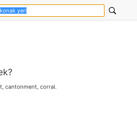
ek?
et, cantonment, corral.