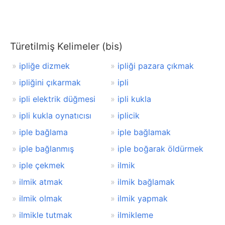
Türetilmiş Kelimeler (bis)
ipliğe dizmek
ipliği pazara çıkmak
ipliğini çıkarmak
ipli
ipli elektrik düğmesi
ipli kukla
ipli kukla oynatıcısı
iplicik
iple bağlama
iple bağlamak
iple bağlanmış
iple boğarak öldürmek
iple çekmek
ilmik
ilmik atmak
ilmik bağlamak
ilmik olmak
ilmik yapmak
ilmikle tutmak
ilmikleme