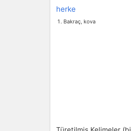
herke
Bakraç, kova
Türetilmiş Kelimeler (bi