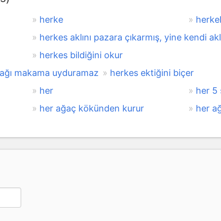
herke
herke
herkes aklını pazara çıkarmış, yine kendi akl
herkes bildiğini okur
omağı makama uyduramaz
herkes ektiğini biçer
her
her 5
her ağaç kökünden kurur
her a