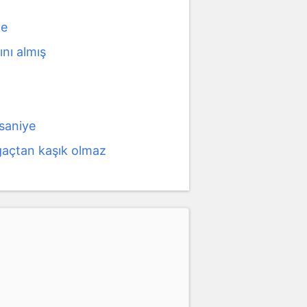
le
ını almış
 saniye
ğaçtan kaşık olmaz