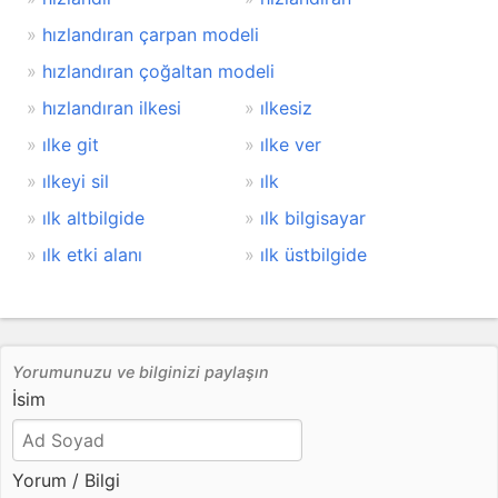
hızlandıran çarpan modeli
hızlandıran çoğaltan modeli
hızlandıran ilkesi
ılkesiz
ılke git
ılke ver
ılkeyi sil
ılk
ılk altbilgide
ılk bilgisayar
ılk etki alanı
ılk üstbilgide
Yorumunuzu ve bilginizi paylaşın
İsim
Yorum / Bilgi