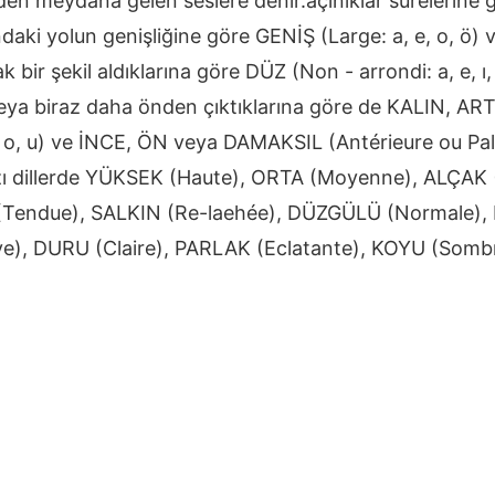
nden meydana gelen seslere denir.açınıklar sürelerin
daki yolun genişliğine göre GENİŞ (Large: a, e, o, ö) ve 
 bir şekil aldıklarına göre DÜZ (Non - arrondi: a, e, 
 veya biraz daha önden çıktıklarına göre de KALIN,
, o, u) ve İNCE, ÖN veya DAMAKSIL (Antérieure ou Palatal
zı dillerde YÜKSEK (Haute), ORTA (Moyenne), ALÇAK 
(Tendue), SALKIN (Re-laehée), DÜZGÜLÜ (Normale)
ve), DURU (Claire), PARLAK (Eclatante), KOYU (Somb