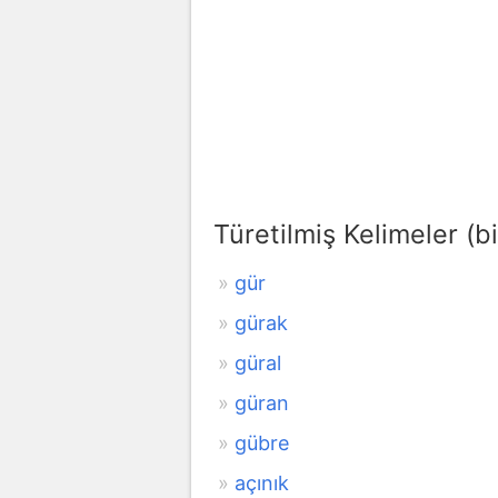
Türetilmiş Kelimeler (bi
gür
gürak
güral
güran
gübre
açınık