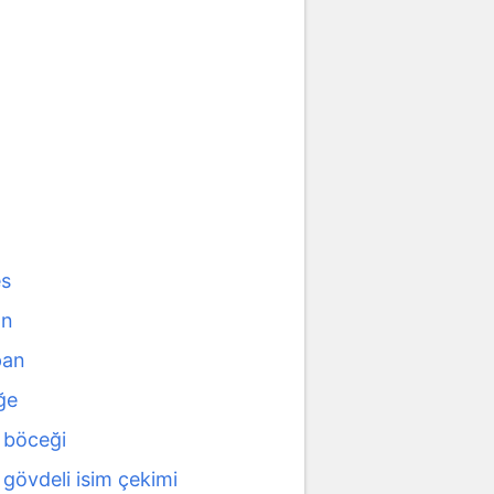
es
ın
pan
ğe
 böceği
 gövdeli isim çekimi