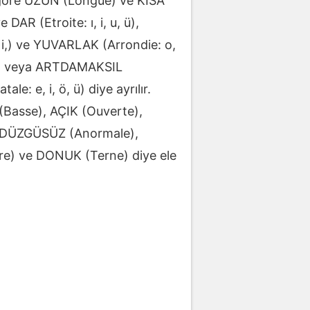
e göre UZUN (Longue) ve KISA
DAR (Etroite: ı, i, u, ü),
ı, i,) ve YUVARLAK (Arrondie: o,
 ART veya ARTDAMAKSIL
e: e, i, ö, ü) diye ayrılır.
(Basse), AÇIK (Ouverte),
, DÜZGÜSÜZ (Anormale),
re) ve DONUK (Terne) diye ele