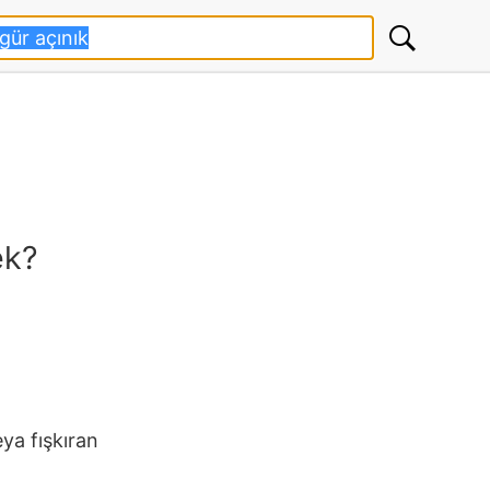
ek?
ya fışkıran