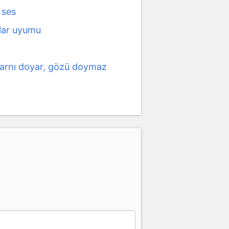
 ses
klar uyumu
karnı doyar, gözü doymaz