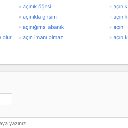
açınık öğesi
açınık
açınıkla girşim
açını
açınığımsı abanık
açın
 olur
açın imanı olmaz
açın 