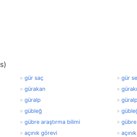
s)
gür saç
gür s
gürakan
gürak
güralp
güral
gübleğ
güble
gübre araştırma bilimi
gübre
açınık görevi
açınık