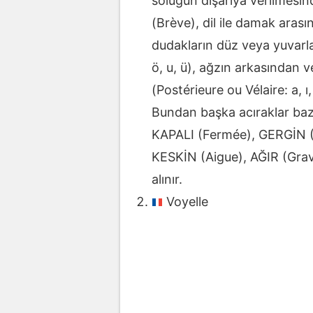
soluğun dışarıya verilmesi
(Brève), dil ile damak arasın
dudakların düz veya yuvarlak
ö, u, ü), ağzın arkasından
(Postérieure ou Vélaire: a, ı
Bundan başka acıraklar ba
KAPALI (Fermée), GERGİN 
KESKİN (Aigue), AĞIR (Gra
alınır.
Voyelle