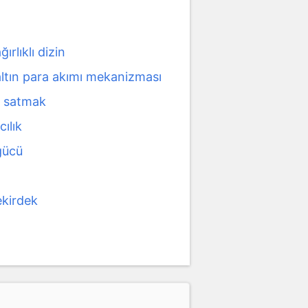
ğırlıklı dizin
altın para akımı mekanizması
a satmak
cılık
gücü
ekirdek