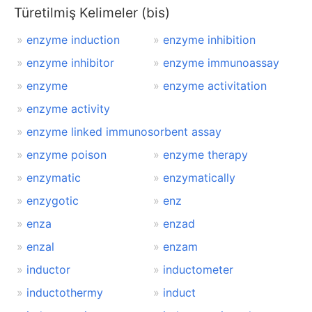
Türetilmiş Kelimeler (bis)
enzyme induction
enzyme inhibition
enzyme inhibitor
enzyme immunoassay
enzyme
enzyme activitation
enzyme activity
enzyme linked immunosorbent assay
enzyme poison
enzyme therapy
enzymatic
enzymatically
enzygotic
enz
enza
enzad
enzal
enzam
inductor
inductometer
inductothermy
induct