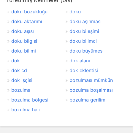
Türetilmiş Kelimeler (bis)
doku bozukluğu
doku
doku aktarımı
doku aşınması
doku aşısı
doku bileşimi
doku bilgisi
doku bilimci
doku bilimi
doku büyümesi
dok
dok alanı
dok cd
dok eklentisi
dok işçisi
bozulması mümkün
bozulma
bozulma boşalması
bozulma bölgesi
bozulma gerilimi
bozulma hali