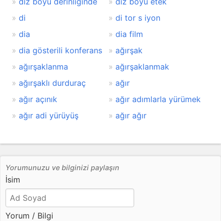
diz boyu derinliğinde
diz boyu etek
di
di tor s iyon
dia
dia film
dia gösterili konferans
ağırşak
ağırşaklanma
ağırşaklanmak
ağırşaklı durduraç
ağır
ağır açınık
ağır adımlarla yürümek
ağır adi yürüyüş
ağır ağır
Yorumunuzu ve bilginizi paylaşın
İsim
Yorum / Bilgi