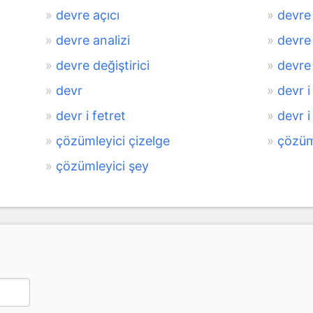
devre açıcı
devre 
devre analizi
devre 
devre değiştirici
devre 
devr
devr i 
devr i fetret
devr i
çözümleyici çizelge
çözüm
çözümleyici şey