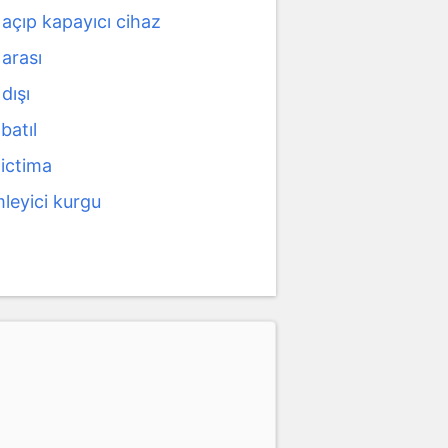
açıp kapayıcı cihaz
arası
dışı
batıl
 ictima
leyici kurgu