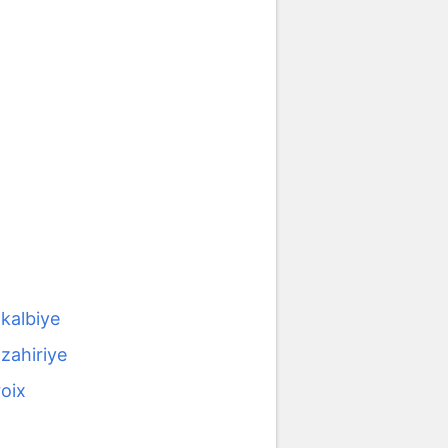
i kalbiye
i zahiriye
oix