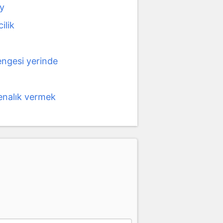
ey
ilik
engesi yerinde
fenalık vermek