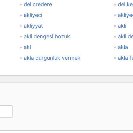
del credere
del k
akliyeci
akliyec
akliyyat
akli
akli dengesi bozuk
akli d
akl
akla
akla durgunluk vermek
akla 