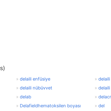
s)
delaili enfüsiye
delail
delaili nübüvvet
delail
delab
delacr
Delafieldhematoksilen boyası
del