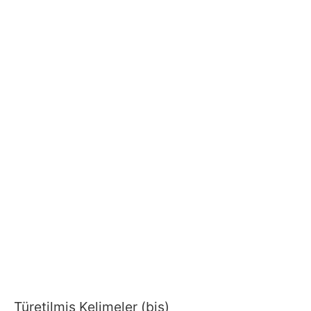
Türetilmiş Kelimeler (bis)