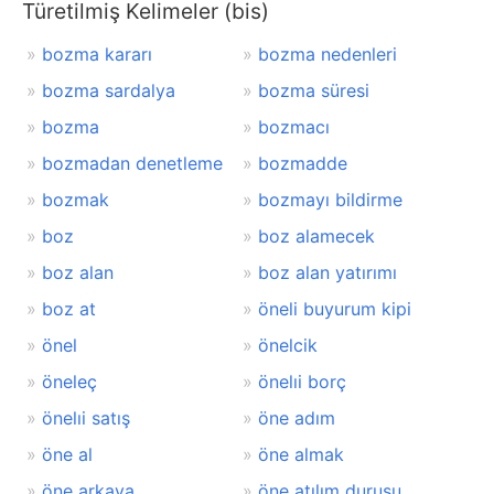
Türetilmiş Kelimeler (bis)
bozma kararı
bozma nedenleri
bozma sardalya
bozma süresi
bozma
bozmacı
bozmadan denetleme
bozmadde
bozmak
bozmayı bildirme
boz
boz alamecek
boz alan
boz alan yatırımı
boz at
öneli buyurum kipi
önel
önelcik
öneleç
önelıi borç
önelıi satış
öne adım
öne al
öne almak
öne arkaya
öne atılım duruşu