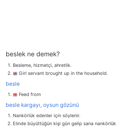
beslek ne demek?
Besleme, hizmetçi, ahretlik.
Girl servant brought up in the household.
besle
Feed from
besle kargayı, oysun gözünü
Nankörlük edenler için söylenir.
Elinde büyüttüğün kişi gün gelip sana nankörlük