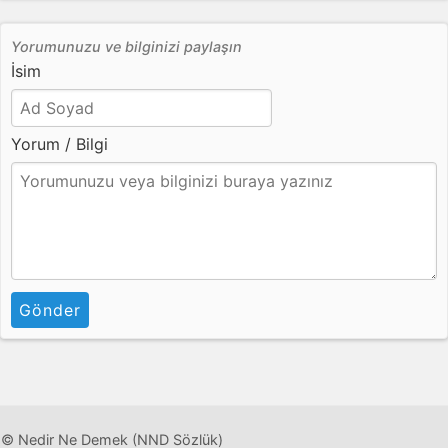
Yorumunuzu ve bilginizi paylaşın
İsim
Yorum / Bilgi
Gönder
© Nedir Ne Demek (NND Sözlük)